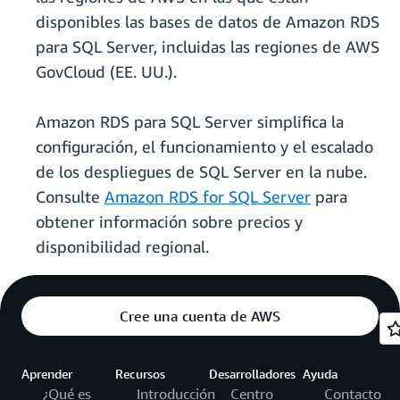
disponibles las bases de datos de Amazon RDS
para SQL Server, incluidas las regiones de AWS
GovCloud (EE. UU.).
Amazon RDS para SQL Server simplifica la
configuración, el funcionamiento y el escalado
de los despliegues de SQL Server en la nube.
Consulte
Amazon RDS for SQL Server
para
obtener información sobre precios y
disponibilidad regional.
Cree una cuenta de AWS
Aprender
Recursos
Desarrolladores
Ayuda
¿Qué es
Introducción
Centro
Contacto