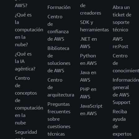
AWS?
de
Formación
Abra un
creadores
¿Qué es
ticket de
Centro
la
SDK y
soporte
de
computación
herramientas
técnico
confianza
en la
de AWS
.NET en
AWS
nube?
AWS
re:Post
Biblioteca
¿Qué es
de
Python
Centro
la IA
soluciones
en AWS
de
agéntica?
de AWS
conocimien
Java en
Centro
Centro
AWS
Información
de
de
general
PHP en
conceptos
arquitectura
de AWS
AWS
de
Support
Preguntas
JavaScript
computación
frecuentes
Reciba
en AWS
en la
sobre
ayuda
nube
cuestiones
de
Seguridad
técnicas
expertos