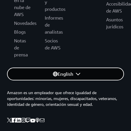
en la
y
Accesibilida
nube de
productos
de AWS
AWS
Informes
Asuntos
Novedades
de
jurídicos
Blogs
analistas
Notas
Socios
de
de AWS
prensa
English
Amazon es un empleador que ofrece igualdad de
oportunidades: minorías, mujeres, discapacitados, veteranos,
identidad de género, orientación sexual y edad.