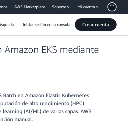
enos
AWS Marketplace
Soporte
Mi cuenta
Crear cuenta
úsqueda
Iniciar sesión en la consola
en Amazon EKS mediante
WS Batch en Amazon Elastic Kubernetes
mputación de alto rendimiento (HPC)
 learning (AI/ML) de varias capas. AWS
ención manual.