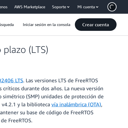
enos
AWS Marketplace
Soporte
Mi cuenta
Crear cuenta
úsqueda
Iniciar sesión en la consola
 plazo (LTS)
02406 LTS
. Las versiones LTS de FreeRTOS
s críticos durante dos años. La nueva versión
o simétrico (SMP) unidades de protección de
v4.2.1 y la biblioteca
vía inalámbrica (OTA)
,
mantener su base de código de FreeRTOS
n de FreeRTOS.