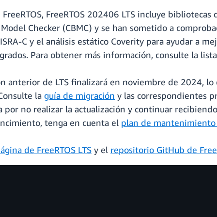
de FreeRTOS, FreeRTOS 202406 LTS incluye bibliotecas q
Model Checker (CBMC) y se han sometido a comprobacio
RA-C y el análisis estático Coverity para ayudar a mejo
egrados. Para obtener más información, consulte la lista
ón anterior de LTS finalizará en noviembre de 2024, lo
 Consulte la
guía de migración
y las correspondientes pr
or no realizar la actualización y continuar recibiendo 
encimiento, tenga en cuenta el
plan de mantenimiento
ágina de FreeRTOS LTS
y el
repositorio GitHub de Fre