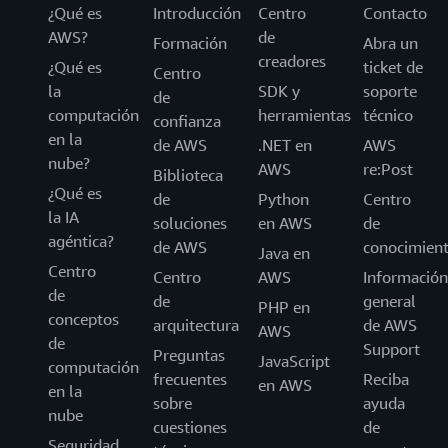
¿Qué es
Introducción
Centro
Contacto
AWS?
de
Formación
Abra un
creadores
¿Qué es
ticket de
Centro
la
SDK y
soporte
de
computación
herramientas
técnico
confianza
en la
de AWS
.NET en
AWS
nube?
AWS
re:Post
Biblioteca
¿Qué es
de
Python
Centro
la IA
soluciones
en AWS
de
agéntica?
de AWS
conocimien
Java en
Centro
Centro
AWS
Información
de
de
general
PHP en
conceptos
arquitectura
de AWS
AWS
de
Support
Preguntas
JavaScript
computación
frecuentes
Reciba
en AWS
en la
sobre
ayuda
nube
cuestiones
de
Seguridad