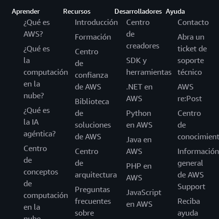
Aprender
Recursos
Desarrolladores
Ayuda
¿Qué es
Introducción
Centro
Contacto
AWS?
de
Formación
Abra un
creadores
¿Qué es
ticket de
Centro
la
SDK y
soporte
de
computación
herramientas
técnico
confianza
en la
de AWS
.NET en
AWS
nube?
AWS
re:Post
Biblioteca
¿Qué es
de
Python
Centro
la IA
soluciones
en AWS
de
agéntica?
de AWS
conocimien
Java en
Centro
Centro
AWS
Información
de
de
general
PHP en
conceptos
arquitectura
de AWS
AWS
de
Support
Preguntas
JavaScript
computación
frecuentes
Reciba
en AWS
en la
sobre
ayuda
nube