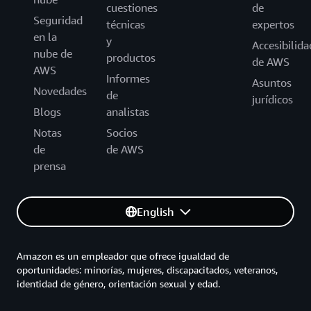
cuestiones
de
Seguridad
técnicas
expertos
en la
y
Accesibilida
nube de
productos
de AWS
AWS
Informes
Asuntos
Novedades
de
jurídicos
Blogs
analistas
Notas
Socios
de
de AWS
prensa
English
Amazon es un empleador que ofrece igualdad de
oportunidades: minorías, mujeres, discapacitados, veteranos,
identidad de género, orientación sexual y edad.