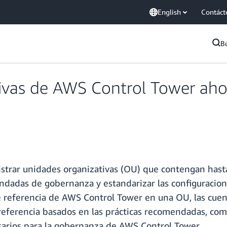
English
Contáct
B
tivas de AWS Control Tower ah
strar unidades organizativas (OU) que contengan hast
dadas de gobernanza y estandarizar las configuracione
 de referencia de AWS Control Tower en una OU, las cu
 referencia basados en las prácticas recomendadas, co
sarios para la gobernanza de AWS Control Tower.