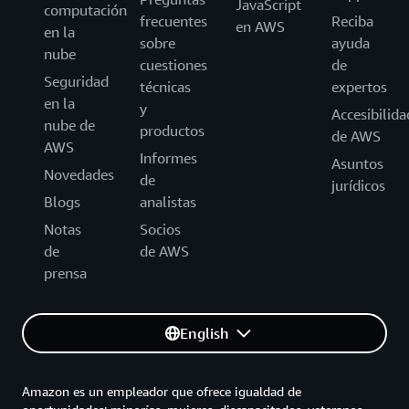
JavaScript
computación
frecuentes
Reciba
en AWS
en la
sobre
ayuda
nube
cuestiones
de
Seguridad
técnicas
expertos
en la
y
Accesibilida
nube de
productos
de AWS
AWS
Informes
Asuntos
Novedades
de
jurídicos
Blogs
analistas
Notas
Socios
de
de AWS
prensa
English
Amazon es un empleador que ofrece igualdad de