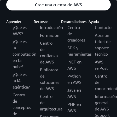
Cree una cuenta de AWS
Aprender
Recursos
Desarrolladores
Ayuda
¿Qué es
Introducción
Centro
Contacto
AWS?
de
Formación
Abra un
creadores
¿Qué es
ticket de
Centro
la
SDK y
soporte
de
computación
herramientas
técnico
confianza
en la
de AWS
.NET en
AWS
nube?
AWS
re:Post
Biblioteca
¿Qué es
de
Python
Centro
la IA
soluciones
en AWS
de
agéntica?
de AWS
conocimien
Java en
Centro
Centro
AWS
Información
de
de
general
PHP en
conceptos
arquitectura
de AWS
AWS
de
Support
Preguntas