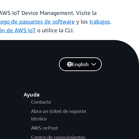
 AWS IoT Device Management. Visite la
logo de paquetes de software
y los
trabajos
.
ión de AWS IoT
o utilice la CLI.
English
Ayuda
Contacto
Abra un ticket de soporte
técnico
AWS re:Post
Centro de conocimientos