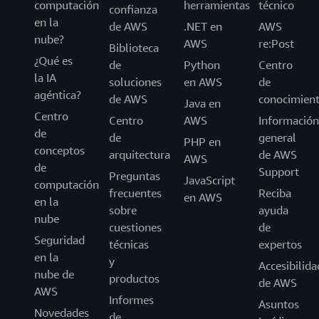
computación
herramientas
técnico
confianza
en la
de AWS
.NET en
AWS
nube?
AWS
re:Post
Biblioteca
¿Qué es
de
Python
Centro
la IA
soluciones
en AWS
de
agéntica?
de AWS
conocimien
Java en
Centro
Centro
AWS
Información
de
de
general
PHP en
conceptos
arquitectura
de AWS
AWS
de
Support
Preguntas
JavaScript
computación
frecuentes
Reciba
en AWS
en la
sobre
ayuda
nube
cuestiones
de
Seguridad
técnicas
expertos
en la
y
Accesibilida
nube de
productos
de AWS
AWS
Informes
Asuntos
Novedades
de