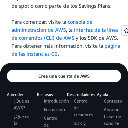
de spot o como parte de los Savings Plans.
Para comenzar, visite la
consola de
administración de AWS
, la
interfaz de la línea
de comandos (CLI) de AWS
y los SDK de AWS.
Para obtener más información, visite la
página
de las instancias G6
.
Cree una cuenta de AWS
Aprender
Recursos
Desarrolladores
Ayuda
¿Qué es
Introducción
Centro
Contacto
AWS?
de
Formación
Abra un
creadores
¿Qué es
ticket de
Centro
la
SDK y
soporte
de