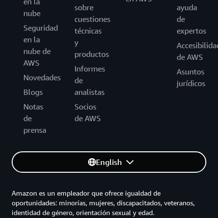
en la
sobre
ayuda
nube
cuestiones
de
Seguridad
técnicas
expertos
en la
y
Accesibilida
nube de
productos
de AWS
AWS
Informes
Asuntos
Novedades
de
jurídicos
Blogs
analistas
Notas
Socios
de
de AWS
prensa
English
Amazon es un empleador que ofrece igualdad de
oportunidades: minorías, mujeres, discapacitados, veteranos,
identidad de género, orientación sexual y edad.