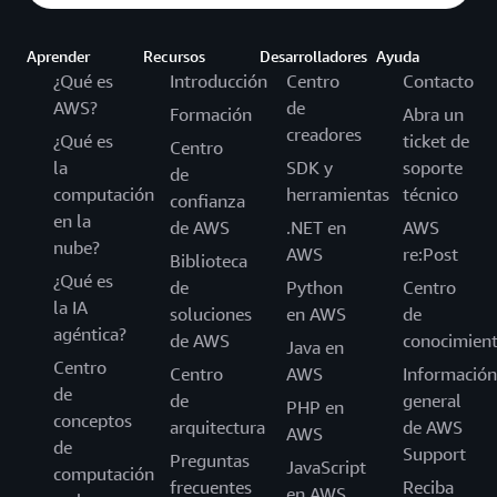
Aprender
Recursos
Desarrolladores
Ayuda
¿Qué es
Introducción
Centro
Contacto
AWS?
de
Formación
Abra un
creadores
¿Qué es
ticket de
Centro
la
SDK y
soporte
de
computación
herramientas
técnico
confianza
en la
de AWS
.NET en
AWS
nube?
AWS
re:Post
Biblioteca
¿Qué es
de
Python
Centro
la IA
soluciones
en AWS
de
agéntica?
de AWS
conocimien
Java en
Centro
Centro
AWS
Información
de
de
general
PHP en
conceptos
arquitectura
de AWS
AWS
de
Support
Preguntas
JavaScript
computación
frecuentes
Reciba
en AWS