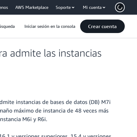
enos
AWS Marketplace
Soporte
Mi cuenta
Crear cuenta
úsqueda
Iniciar sesión en la consola
 admite las instancias
mite instancias de bases de datos (DB) M7i
 tamaño máximo de instancia de 48 veces más
stancia M6i y R6i.
6.1 y versiones superiores, 15.4 y versiones