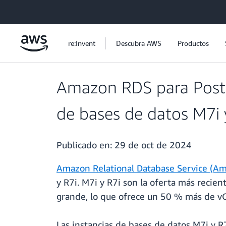
Saltar al contenido principal
re:Invent
Descubra AWS
Productos
Amazon RDS para Postg
de bases de datos M7i 
Publicado en:
29 de oct de 2024
Amazon Relational Database Service (A
y R7i. M7i y R7i son la oferta más reci
grande, lo que ofrece un 50 % más de vC
Las instancias de bases de datos M7i y 