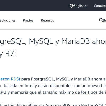
English
Contáct
Soluciones
Precios
Recursos
B
reSQL, MySQL y MariaDB ahora
y R7i
mazon RDS)
para PostgreSQL, MySQL y MariaDB ahora ad
ente basada en Intel y están disponibles con un nuevo
PU y memoria que el tamaño máximo de los tipos de in
R7i están disponibles en Amazon RDS para PostgreSQL 1