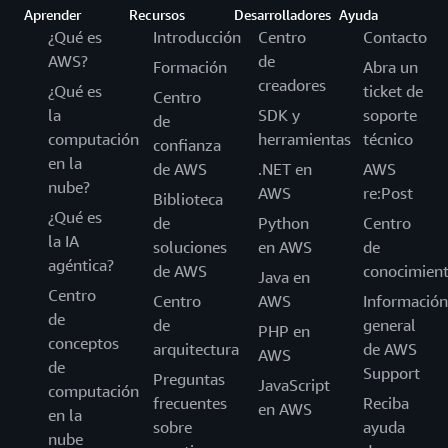
Aprender
Recursos
Desarrolladores
Ayuda
¿Qué es
Introducción
Centro
Contacto
AWS?
de
Formación
Abra un
creadores
¿Qué es
ticket de
Centro
la
SDK y
soporte
de
computación
herramientas
técnico
confianza
en la
de AWS
.NET en
AWS
nube?
AWS
re:Post
Biblioteca
¿Qué es
de
Python
Centro
la IA
soluciones
en AWS
de
agéntica?
de AWS
conocimien
Java en
Centro
Centro
AWS
Información
de
de
general
PHP en
conceptos
arquitectura
de AWS
AWS
de
Support
Preguntas
JavaScript
computación
frecuentes
Reciba
en AWS
en la
sobre
ayuda
nube