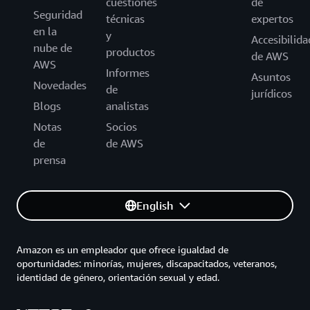
cuestiones
de
Seguridad
técnicas
expertos
en la
y
Accesibilida
nube de
productos
de AWS
AWS
Informes
Asuntos
Novedades
de
jurídicos
Blogs
analistas
Notas
Socios
de
de AWS
prensa
English
Amazon es un empleador que ofrece igualdad de
oportunidades: minorías, mujeres, discapacitados, veteranos,
identidad de género, orientación sexual y edad.