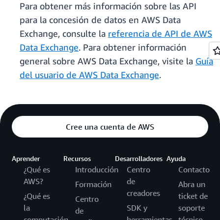
Para obtener más información sobre las API
para la concesión de datos en AWS Data
Exchange, consulte la
referencia de API de AWS
Data Exchange
. Para obtener información
general sobre AWS Data Exchange, visite la
Guía
del usuario de AWS Data Exchange
.
Cree una cuenta de AWS
Aprender
Recursos
Desarrolladores
Ayuda
¿Qué es
Introducción
Centro
Contacto
AWS?
de
Formación
Abra un
creadores
¿Qué es
ticket de
Centro
la
SDK y
soporte
de
computación
herramientas
técnico