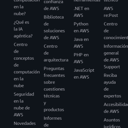
confianza
en la
de AWS
.NET en
AWS
nube?
AWS
re:Post
Biblioteca
¿Qué es
de
Python
Centro
la IA
soluciones
en AWS
de
agéntica?
de AWS
conocimien
Java en
Centro
Centro
AWS
Información
de
de
general
PHP en
conceptos
arquitectura
de AWS
AWS
de
Support
Preguntas
JavaScript
computación
frecuentes
Reciba
en AWS
en la
sobre
ayuda
nube
cuestiones
de
Seguridad
técnicas
expertos
en la
y
Accesibilida
nube de
productos
de AWS
AWS
Informes
Asuntos
Novedades
de
jurídicos