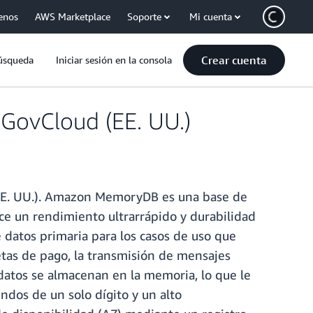
enos
AWS Marketplace
Soporte
Mi cuenta
Crear cuenta
úsqueda
Iniciar sesión en la consola
GovCloud (EE. UU.)
(EE. UU.). Amazon MemoryDB
es una base de
e un rendimiento ultrarrápido y durabilidad
datos primaria para los casos de uso que
etas de pago, la transmisión de mensajes
atos se almacenan en la memoria, lo que le
ndos de un solo dígito y un alto