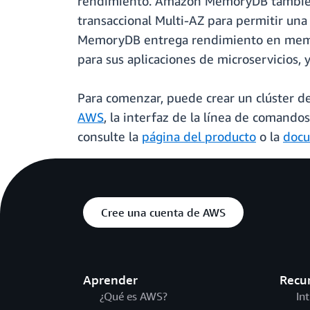
rendimiento. Amazon MemoryDB también a
transaccional Multi-AZ para permitir una
MemoryDB entrega rendimiento en memori
para sus aplicaciones de microservicios, 
Para comenzar, puede crear un clúster 
AWS
, la interfaz de la línea de comando
consulte la
página del producto
o la
docu
Cree una cuenta de AWS
Aprender
Recu
¿Qué es AWS?
In