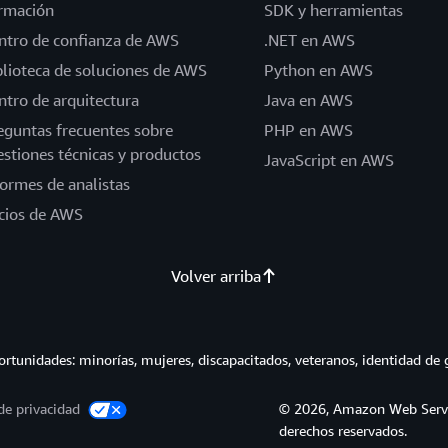
rmación
SDK y herramientas
ntro de confianza de AWS
.NET en AWS
blioteca de soluciones de AWS
Python en AWS
ntro de arquitectura
Java en AWS
eguntas frecuentes sobre
PHP en AWS
estiones técnicas y productos
JavaScript en AWS
formes de analistas
cios de AWS
Volver arriba
tunidades: minorías, mujeres, discapacitados, veteranos, identidad de 
de privacidad
© 2026, Amazon Web Service
derechos reservados.