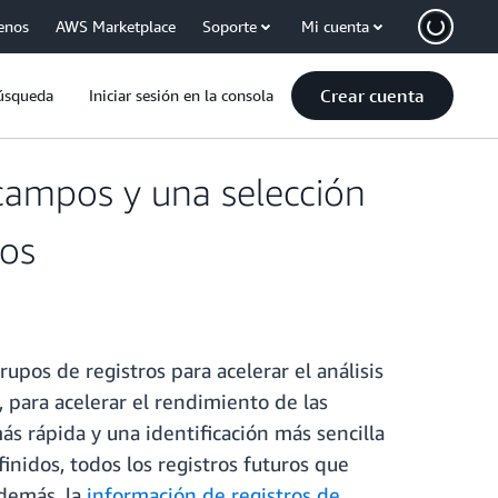
enos
AWS Marketplace
Soporte
Mi cuenta
Crear cuenta
úsqueda
Iniciar sesión en la consola
campos y una selección
ros
os de registros para acelerar el análisis
, para acelerar el rendimiento de las
ás rápida y una identificación más sencilla
inidos, todos los registros futuros que
demás, la
información de registros de