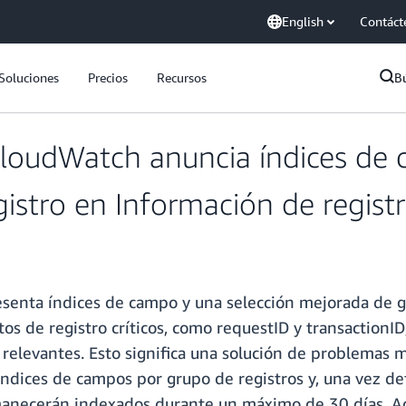
English
Contáct
Soluciones
Precios
Recursos
B
loudWatch anuncia índices de 
istro en Información de regist
enta índices de campo y una selección mejorada de grup
os de registro críticos, como requestID y transactionID
relevantes. Esto significa una solución de problemas m
ndices de campos por grupo de registros y, una vez def
manecerán indexados durante un máximo de 30 días. A