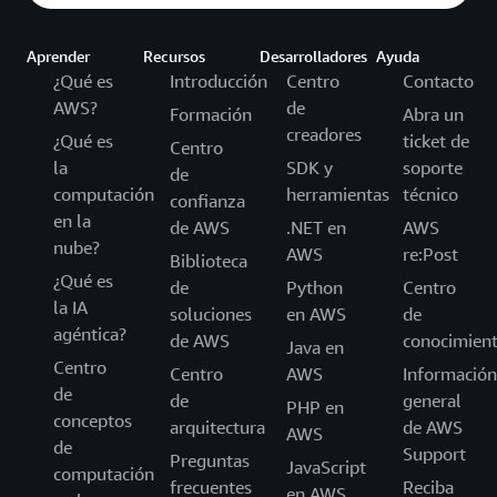
Aprender
Recursos
Desarrolladores
Ayuda
¿Qué es
Introducción
Centro
Contacto
AWS?
de
Formación
Abra un
creadores
¿Qué es
ticket de
Centro
la
SDK y
soporte
de
computación
herramientas
técnico
confianza
en la
de AWS
.NET en
AWS
nube?
AWS
re:Post
Biblioteca
¿Qué es
de
Python
Centro
la IA
soluciones
en AWS
de
agéntica?
de AWS
conocimien
Java en
Centro
Centro
AWS
Información
de
de
general
PHP en
conceptos
arquitectura
de AWS
AWS
de
Support
Preguntas
JavaScript
computación
frecuentes
Reciba
en AWS