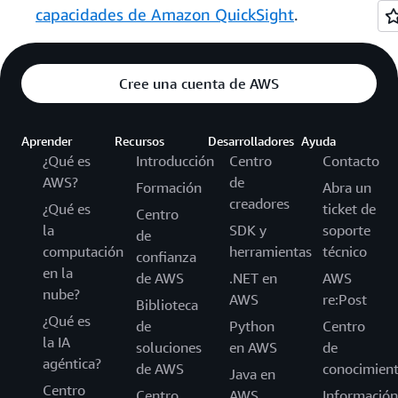
capacidades de Amazon QuickSight
.
Cree una cuenta de AWS
Aprender
Recursos
Desarrolladores
Ayuda
¿Qué es
Introducción
Centro
Contacto
AWS?
de
Formación
Abra un
creadores
¿Qué es
ticket de
Centro
la
SDK y
soporte
de
computación
herramientas
técnico
confianza
en la
de AWS
.NET en
AWS
nube?
AWS
re:Post
Biblioteca
¿Qué es
de
Python
Centro
la IA
soluciones
en AWS
de
agéntica?
de AWS
conocimien
Java en
Centro
Centro
AWS
Información