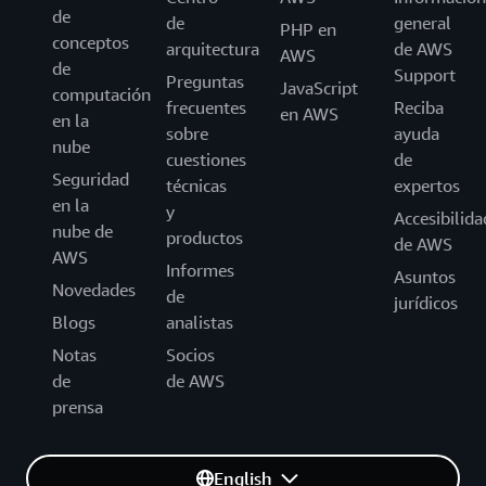
de
de
general
PHP en
conceptos
arquitectura
de AWS
AWS
de
Support
Preguntas
JavaScript
computación
frecuentes
Reciba
en AWS
en la
sobre
ayuda
nube
cuestiones
de
Seguridad
técnicas
expertos
en la
y
Accesibilida
nube de
productos
de AWS
AWS
Informes
Asuntos
Novedades
de
jurídicos
Blogs
analistas
Notas
Socios
de
de AWS
prensa
English