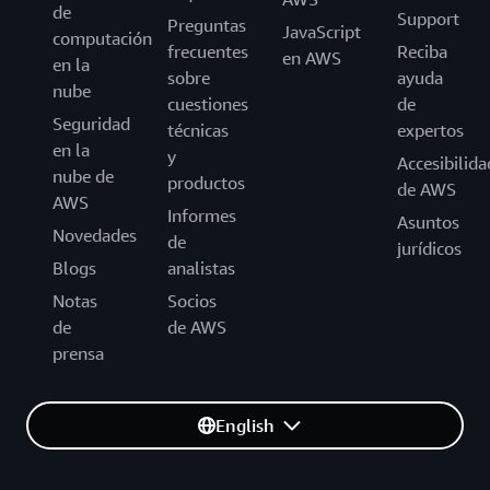
de
Support
Preguntas
JavaScript
computación
frecuentes
Reciba
en AWS
en la
sobre
ayuda
nube
cuestiones
de
Seguridad
técnicas
expertos
en la
y
Accesibilida
nube de
productos
de AWS
AWS
Informes
Asuntos
Novedades
de
jurídicos
Blogs
analistas
Notas
Socios
de
de AWS
prensa
English