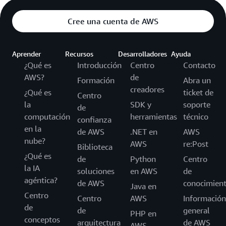
Cree una cuenta de AWS
Aprender
Recursos
Desarrolladores
Ayuda
¿Qué es
Introducción
Centro
Contacto
AWS?
de
Formación
Abra un
creadores
¿Qué es
ticket de
Centro
la
SDK y
soporte
de
computación
herramientas
técnico
confianza
en la
de AWS
.NET en
AWS
nube?
AWS
re:Post
Biblioteca
¿Qué es
de
Python
Centro
la IA
soluciones
en AWS
de
agéntica?
de AWS
conocimien
Java en
Centro
Centro
AWS
Información
de
de
general
PHP en
conceptos
arquitectura
de AWS
AWS