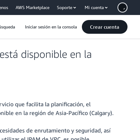
enos
AWS Marketplace
Soporte
Mi cuenta
Crear cuenta
úsqueda
Iniciar sesión en la consola
stá disponible en la
rvicio que facilita la planificación, el
ible en la región de Asia-Pacífico (Calgary).
cesidades de enrutamiento y seguridad, así
 utilizar el IPAM de VPC, es posible