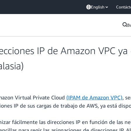
English
Contáct
B
recciones IP de Amazon VPC ya e
lasia)
mazon Virtual Private Cloud
(IPAM de Amazon VPC)
, se
ones IP de sus cargas de trabajo de AWS, ya está dispon
zar fácilmente las direcciones IP en función de las ne
illas para regir las asignaciones de direcciones IP. Al