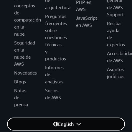
de
general
PHP en
conceptos
arquitectura
de AWS
AWS
de
Support
Preguntas
JavaScript
computación
frecuentes
Reciba
en AWS
en la
sobre
ayuda
nube
cuestiones
de
Seguridad
técnicas
expertos
en la
y
Accesibilida
nube de
productos
de AWS
AWS
Informes
Asuntos
Novedades
de
jurídicos
Blogs
analistas
Notas
Socios
de
de AWS
prensa
English