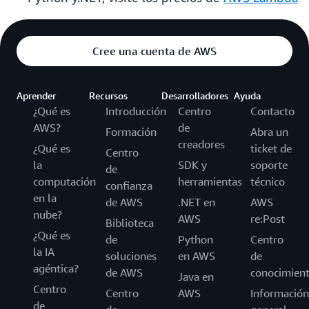
Cree una cuenta de AWS
Aprender
Recursos
Desarrolladores
Ayuda
¿Qué es
Introducción
Centro
Contacto
AWS?
de
Formación
Abra un
creadores
¿Qué es
ticket de
Centro
la
SDK y
soporte
de
computación
herramientas
técnico
confianza
en la
de AWS
.NET en
AWS
nube?
AWS
re:Post
Biblioteca
¿Qué es
de
Python
Centro
la IA
soluciones
en AWS
de
agéntica?
de AWS
conocimien
Java en
Centro
Centro
AWS
Información
de