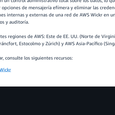
 un control administrativo total sobre los datos, lo que
 opciones de mensajería efímera y eliminar las credenc
ones internas y externas de una red de AWS Wickr en u
s y auditoría.
ntes regiones de AWS: Este de EE. UU. (Norte de Virgi
ncfort, Estocolmo y Zúrich) y AWS Asia-Pacífico (Singap
 consulte los siguientes recursos:
Wickr