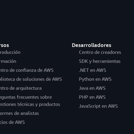
rsos
Desarrolladores
troducción
Centro de creadores
rmación
SDK y herramientas
ntro de confianza de AWS
.NET en AWS
blioteca de soluciones de AWS
Python en AWS
ntro de arquitectura
Java en AWS
eguntas frecuentes sobre
PHP en AWS
estiones técnicas y productos
JavaScript en AWS
formes de analistas
cios de AWS