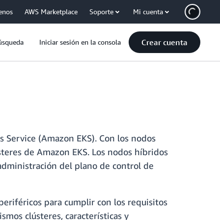
enos
AWS Marketplace
Soporte
Mi cuenta
Crear cuenta
úsqueda
Iniciar sesión en la consola
es Service (Amazon EKS). Con los nodos
ústeres de Amazon EKS. Los nodos híbridos
administración del plano de control de
eriféricos para cumplir con los requisitos
smos clústeres, características y