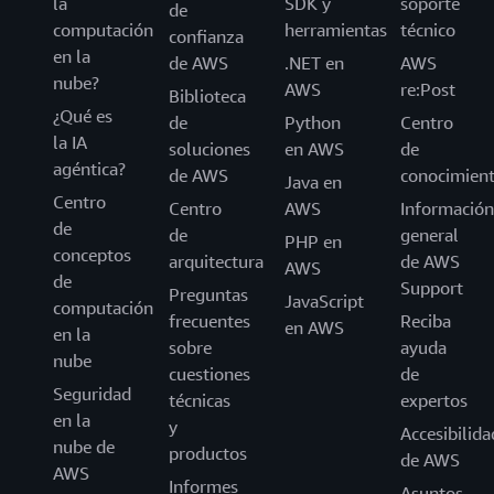
la
SDK y
soporte
de
computación
herramientas
técnico
confianza
en la
de AWS
.NET en
AWS
nube?
AWS
re:Post
Biblioteca
¿Qué es
de
Python
Centro
la IA
soluciones
en AWS
de
agéntica?
de AWS
conocimien
Java en
Centro
Centro
AWS
Información
de
de
general
PHP en
conceptos
arquitectura
de AWS
AWS
de
Support
Preguntas
JavaScript
computación
frecuentes
Reciba
en AWS
en la
sobre
ayuda
nube
cuestiones
de
Seguridad
técnicas
expertos
en la
y
Accesibilida
nube de
productos
de AWS
AWS
Informes
Asuntos