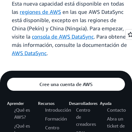
Esta nueva capacidad está disponible en todas
las
regiones de AWS
en las que AWS DataSync
está disponible, excepto en las regiones de
China (Pekín) y China (Ningxia). Para empezar,
visite la
consola de AWS DataSync
. Para obtener
más información, consulte la documentación de
AWS DataSync
.
Cree una cuenta de AWS
Aprender
Recursos
Desarrolladores
Ayuda
¿Qué es
Introducción
Centro
Contacto
AWS?
de
Formación
Abra un
creadores
¿Qué es
ticket de
Centro