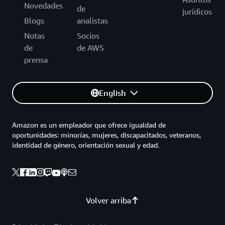
Novedades
de
jurídicos
Blogs
analistas
Notas
Socios
de
de AWS
prensa
English
Amazon es un empleador que ofrece igualdad de
oportunidades: minorías, mujeres, discapacitados, veteranos,
identidad de género, orientación sexual y edad.
Volver arriba