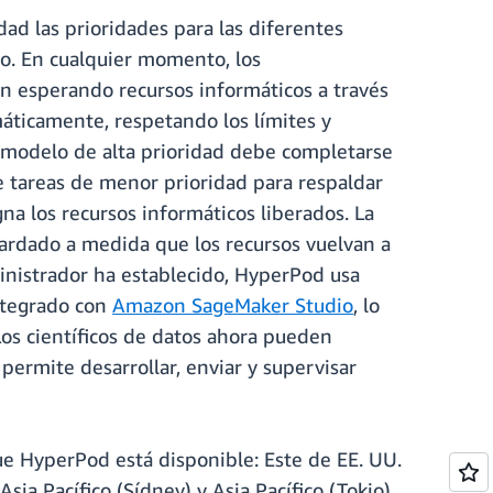
ad las prioridades para las diferentes
po. En cualquier momento, los
n esperando recursos informáticos a través
máticamente, respetando los límites y
n modelo de alta prioridad debe completarse
de tareas de menor prioridad para respaldar
gna los recursos informáticos liberados. La
uardado a medida que los recursos vuelvan a
ministrador ha establecido, HyperPod usa
integrado con
Amazon SageMaker Studio
, lo
os científicos de datos ahora pueden
permite desarrollar, enviar y supervisar
ue HyperPod está disponible: Este de EE. UU.
sia Pacífico (Sídney) y Asia Pacífico (Tokio),