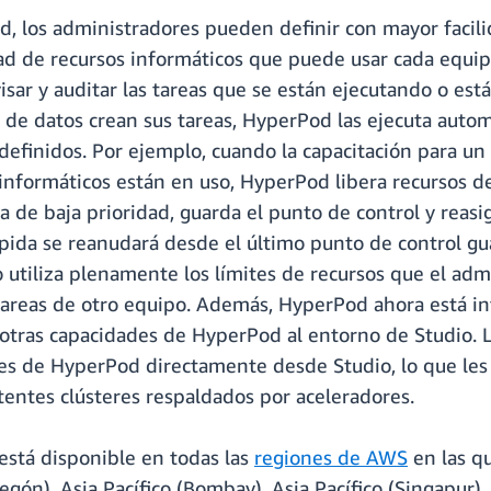
 los administradores pueden definir con mayor facilid
idad de recursos informáticos que puede usar cada equi
ar y auditar las tareas que se están ejecutando o está
os de datos crean sus tareas, HyperPod las ejecuta auto
 definidos. Por ejemplo, cuando la capacitación para u
s informáticos están en uso, HyperPod libera recursos 
a de baja prioridad, guarda el punto de control y reasi
mpida se reanudará desde el último punto de control g
 utiliza plenamente los límites de recursos que el ad
s tareas de otro equipo. Además, HyperPod ahora está 
 otras capacidades de HyperPod al entorno de Studio. L
res de HyperPod directamente desde Studio, lo que les 
entes clústeres respaldados por aceleradores.
stá disponible en todas las
regiones de AWS
en las q
gón), Asia Pacífico (Bombay), Asia Pacífico (Singapur), A