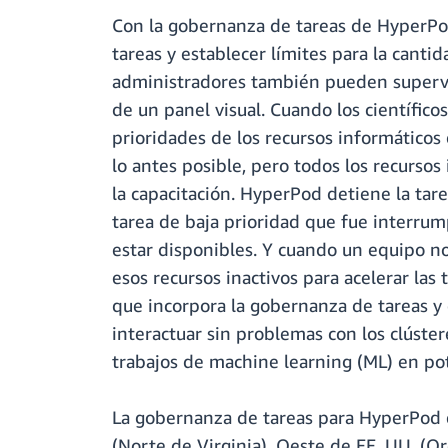
Con la gobernanza de tareas de HyperPod,
tareas y establecer límites para la cant
administradores también pueden supervis
de un panel visual. Cuando los científic
prioridades de los recursos informáticos
lo antes posible, pero todos los recurso
la capacitación. HyperPod detiene la tare
tarea de baja prioridad que fue interru
estar disponibles. Y cuando un equipo no
esos recursos inactivos para acelerar la
que incorpora la gobernanza de tareas y
interactuar sin problemas con los clúste
trabajos de machine learning (ML) en pot
La gobernanza de tareas para HyperPod e
(Norte de Virginia), Oeste de EE. UU. (Ore