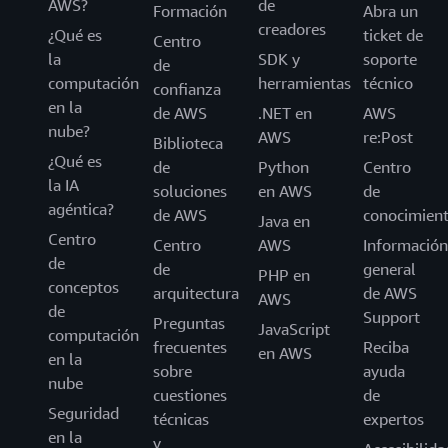
AWS?
de
Formación
Abra un
creadores
¿Qué es
ticket de
Centro
la
SDK y
soporte
de
computación
herramientas
técnico
confianza
en la
de AWS
.NET en
AWS
nube?
AWS
re:Post
Biblioteca
¿Qué es
de
Python
Centro
la IA
soluciones
en AWS
de
agéntica?
de AWS
conocimien
Java en
Centro
Centro
AWS
Información
de
de
general
PHP en
conceptos
arquitectura
de AWS
AWS
de
Support
Preguntas
JavaScript
computación
frecuentes
Reciba
en AWS
en la
sobre
ayuda
nube
cuestiones
de
Seguridad
técnicas
expertos
en la
y