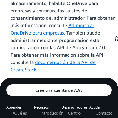
almacenamiento, habilite OneDrive para
empresas y configure los ajustes de
consentimiento del administrador. Para obtener
más información, consulte
Administrar
OneDrive para empresas
. También puede
administrar mediante programación esta
configuración con las API de AppStream 2.0.
Para obtener más información sobre la API,
consulte la
documentación de la API de
CreateStack
.
Cree una cuenta de AWS
Aprender
Recursos
Desarrolladores
Ayuda
¿Qué es
Introducción
Centro
Contacto