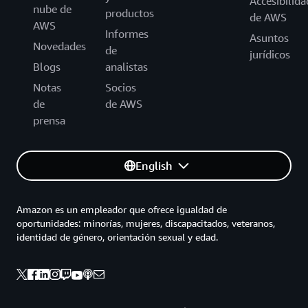
Accesibilida
nube de
productos
de AWS
AWS
Informes
Asuntos
Novedades
de
jurídicos
Blogs
analistas
Notas
Socios
de
de AWS
prensa
English
Amazon es un empleador que ofrece igualdad de
oportunidades: minorías, mujeres, discapacitados, veteranos,
identidad de género, orientación sexual y edad.