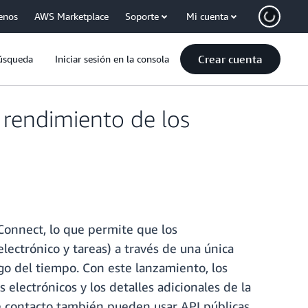
enos
AWS Marketplace
Soporte
Mi cuenta
Crear cuenta
úsqueda
Iniciar sesión en la consola
rendimiento de los
Connect, lo que permite que los
electrónico y tareas) a través de una única
go del tiempo. Con este lanzamiento, los
electrónicos y los detalles adicionales de la
de contacto también pueden usar API públicas