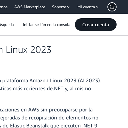
enos
AWS Marketplace
Soporte
Mi cuenta
Crear cuenta
úsqueda
Iniciar sesión en la consola
n Linux 2023
 la plataforma Amazon Linux 2023 (AL2023).
sticas más recientes de.NET y, al mismo
icaciones en AWS sin preocuparse por la
mejoradas de recopilación de elementos no
s de Elastic Beanstalk que ejecuten .NET 9