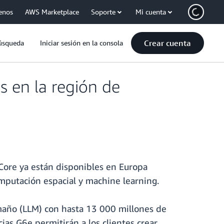
enos
AWS Marketplace
Soporte
Mi cuenta
Crear cuenta
úsqueda
Iniciar sesión en la consola
 en la región de
Core ya están disponibles en Europa
mputación espacial y machine learning.
maño (LLM) con hasta 13 000 millones de
ias G6e permitirán a los clientes crear