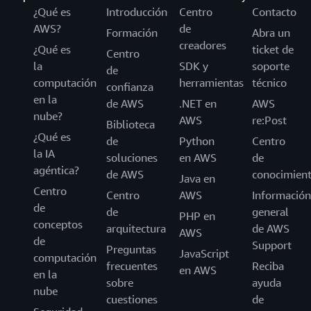
¿Qué es
Introducción
Centro
Contacto
AWS?
de
Formación
Abra un
creadores
¿Qué es
ticket de
Centro
la
SDK y
soporte
de
computación
herramientas
técnico
confianza
en la
de AWS
.NET en
AWS
nube?
AWS
re:Post
Biblioteca
¿Qué es
de
Python
Centro
la IA
soluciones
en AWS
de
agéntica?
de AWS
conocimien
Java en
Centro
Centro
AWS
Información
de
de
general
PHP en
conceptos
arquitectura
de AWS
AWS
de
Support
Preguntas
JavaScript
computación
frecuentes
Reciba
en AWS
en la
sobre
ayuda
nube
cuestiones
de