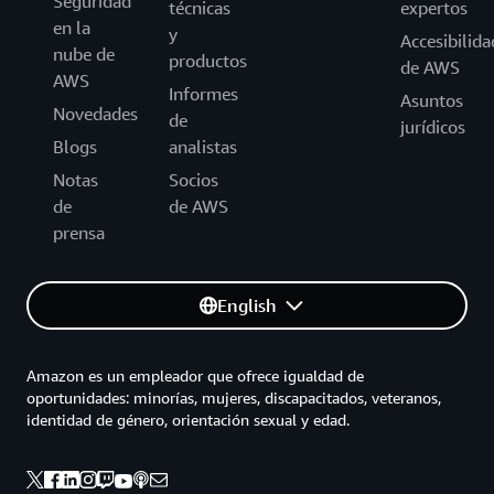
Seguridad
técnicas
expertos
en la
y
Accesibilida
nube de
productos
de AWS
AWS
Informes
Asuntos
Novedades
de
jurídicos
Blogs
analistas
Notas
Socios
de
de AWS
prensa
English
Amazon es un empleador que ofrece igualdad de
oportunidades: minorías, mujeres, discapacitados, veteranos,
identidad de género, orientación sexual y edad.