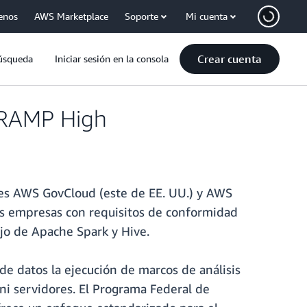
enos
AWS Marketplace
Soporte
Mi cuenta
Crear cuenta
úsqueda
Iniciar sesión en la consola
edRAMP High
es AWS GovCloud (este de EE. UU.) y AWS
tras empresas con requisitos de conformidad
jo de Apache Spark y Hive.
 de datos la ejecución de marcos de análisis
 ni servidores. El Programa Federal de