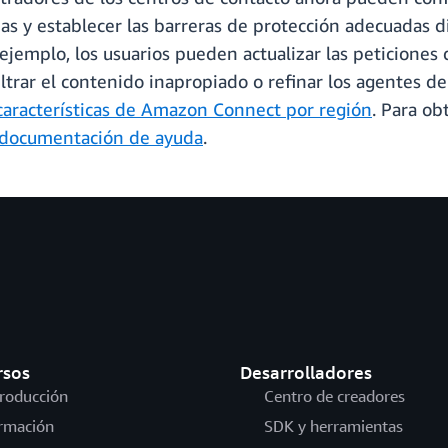
das y establecer las barreras de protección adecuadas 
emplo, los usuarios pueden actualizar las peticiones de
iltrar el contenido inapropiado o refinar los agentes de
características de Amazon Connect por región
. Para o
documentación de ayuda
.
rsos
Desarrolladores
troducción
Centro de creadores
rmación
SDK y herramientas