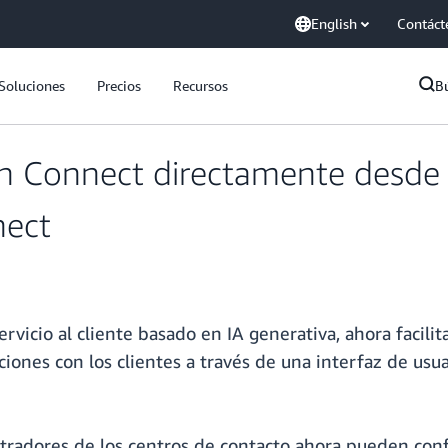
English
Contáct
Soluciones
Precios
Recursos
B
 Connect directamente desde e
nect
icio al cliente basado en IA generativa, ahora facilit
ciones con los clientes a través de una interfaz de usua
stradores de los centros de contacto ahora pueden con