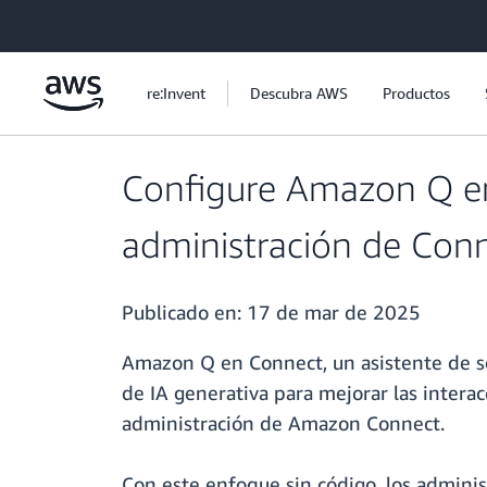
Saltar al contenido principal
re:Invent
Descubra AWS
Productos
Configure Amazon Q en
administración de Con
Publicado en:
17 de mar de 2025
Amazon Q en Connect, un asistente de serv
de IA generativa para mejorar las interac
administración de Amazon Connect.
Con este enfoque sin código, los admini