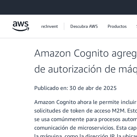
Saltar al contenido principal
re:Invent
Descubra AWS
Productos
Amazon Cognito agrega 
de autorización de má
Publicado en:
30 de abr de 2025
Amazon Cognito ahora le permite incluir 
solicitudes de token de acceso M2M. Est
se usa comúnmente para procesos automat
comunicación de microservicios. Esta cap
la máquina, como la dirección IP, la ubica