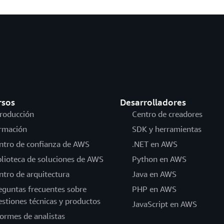
rsos
Desarrolladores
troducción
Centro de creadores
rmación
SDK y herramientas
ntro de confianza de AWS
.NET en AWS
blioteca de soluciones de AWS
Python en AWS
ntro de arquitectura
Java en AWS
eguntas frecuentes sobre
PHP en AWS
estiones técnicas y productos
JavaScript en AWS
formes de analistas