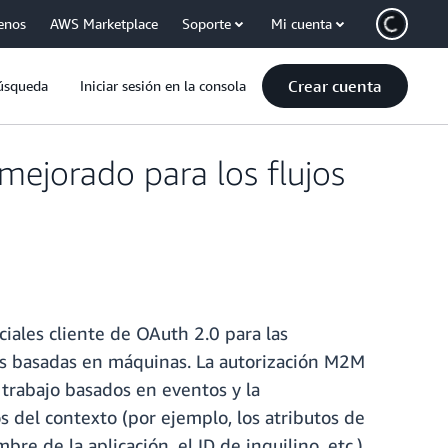
enos
AWS Marketplace
Soporte
Mi cuenta
Crear cuenta
úsqueda
Iniciar sesión en la consola
ejorado para los flujos
iales cliente de OAuth 2.0 para las
nes basadas en máquinas. La autorización M2M
trabajo basados en eventos y la
s del contexto (por ejemplo, los atributos de
re de la aplicación, el ID de inquilino, etc.)