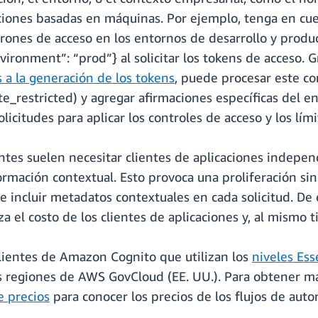
acciones basadas en máquinas. Por ejemplo, tenga en cue
trones de acceso en los entornos de desarrollo y prod
nvironment”: “prod”}
al solicitar los tokens de acceso. 
a la generación de los tokens
, puede procesar este co
ite_restricted) y agregar afirmaciones específicas del e
licitudes para aplicar los controles de acceso y los lí
entes suelen necesitar clientes de aplicaciones indepen
ormación contextual. Esto provoca una proliferación sin 
 incluir metadatos contextuales en cada solicitud. De
za el costo de los clientes de aplicaciones y, al mismo 
clientes de Amazon Cognito que utilizan los
niveles Ess
as regiones de AWS GovCloud (EE. UU.). Para obtener m
e precios
para conocer los precios de los flujos de aut