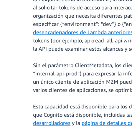
al solicitar tokens de acceso para inter
organización que necesita diferentes pa
especificar {“environment”: “dev”} o {"e
desencadenadores de Lambda anteriores 
tokens (por ejemplo, api:read_all, api:wr
la API puede examinar estos alcances y so
Sin el parámetro ClientMetadata, los cli
“internal-api-prod”) para expresar la inf
un único cliente de aplicación M2M puede
varios clientes de aplicaciones, se optimi
Esta capacidad está disponible para los 
que Cognito está disponible, incluidas l
desarrolladores
y la
página de detalles d