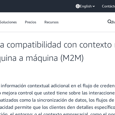
English
Contáct
Soluciones
Precios
Recursos
B
compatibilidad con contexto m
quina a máquina (M2M)
información contextual adicional en el flujo de credenc
o mejora control que usted tiene sobre las interaccio
izados como la sincronización de datos, los flujos de 
acidad permite que los clientes den detalles específico
ción, el entorno; o el contexto empresarial, como el nomb