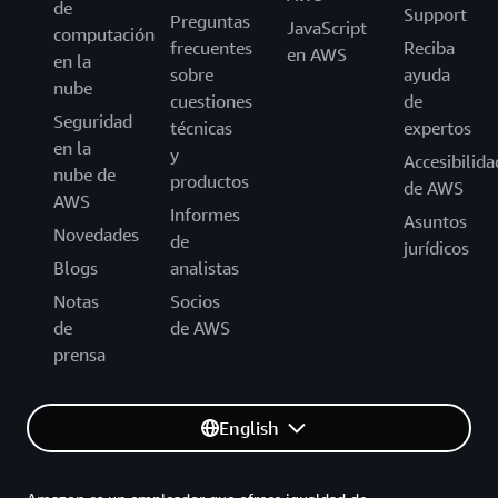
de
Support
Preguntas
JavaScript
computación
frecuentes
Reciba
en AWS
en la
sobre
ayuda
nube
cuestiones
de
Seguridad
técnicas
expertos
en la
y
Accesibilida
nube de
productos
de AWS
AWS
Informes
Asuntos
Novedades
de
jurídicos
Blogs
analistas
Notas
Socios
de
de AWS
prensa
English