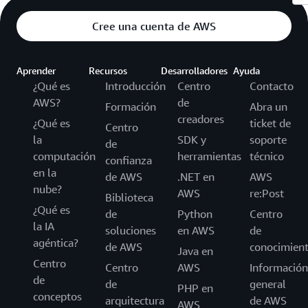
Cree una cuenta de AWS
Aprender
Recursos
Desarrolladores
Ayuda
¿Qué es
Introducción
Centro
Contacto
AWS?
de
Formación
Abra un
creadores
¿Qué es
ticket de
Centro
la
SDK y
soporte
de
computación
herramientas
técnico
confianza
en la
de AWS
.NET en
AWS
nube?
AWS
re:Post
Biblioteca
¿Qué es
de
Python
Centro
la IA
soluciones
en AWS
de
agéntica?
de AWS
conocimien
Java en
Centro
Centro
AWS
Información
de
de
general
PHP en
conceptos
arquitectura
de AWS
AWS