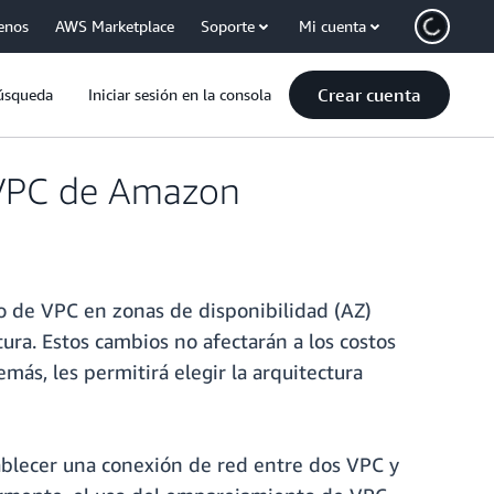
enos
AWS Marketplace
Soporte
Mi cuenta
Crear cuenta
úsqueda
Iniciar sesión en la consola
e VPC de Amazon
to de VPC en zonas de disponibilidad (AZ)
ra. Estos cambios no afectarán a los costos
ás, les permitirá elegir la arquitectura
ablecer una conexión de red entre dos VPC y