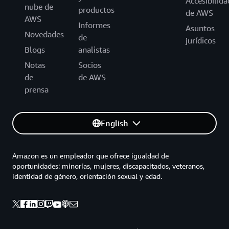
Accesibilida
nube de
productos
de AWS
AWS
Informes
Asuntos
Novedades
de
jurídicos
Blogs
analistas
Notas
Socios
de
de AWS
prensa
English
Amazon es un empleador que ofrece igualdad de
oportunidades: minorías, mujeres, discapacitados, veteranos,
identidad de género, orientación sexual y edad.