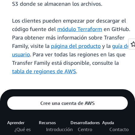
S3 donde se almacenan los archivos.
Los clientes pueden empezar por descargar el
código fuente del
módulo Terraform
en GitHub.
Para obtener más información sobre Transfer
Family, visite la
página del producto
y la
guía del
usuario
. Para ver todas las regiones en las que
Transfer Family está disponible, consulte la
tabla de regiones de AWS
.
Cree una cuenta de AWS
Aprender
Recursos
Desarrolladores
Ayuda
¿Qué es
Introducción
Centro
Contacto