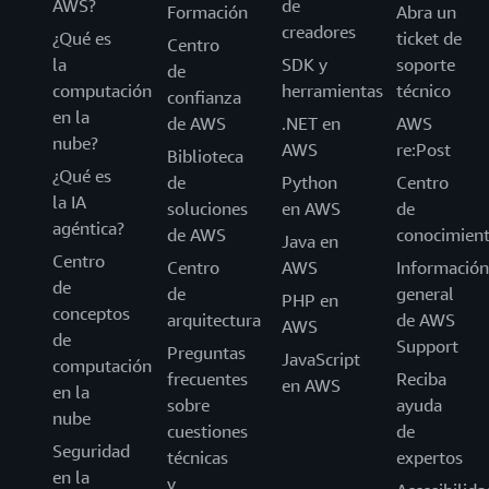
AWS?
de
Formación
Abra un
creadores
¿Qué es
ticket de
Centro
la
SDK y
soporte
de
computación
herramientas
técnico
confianza
en la
de AWS
.NET en
AWS
nube?
AWS
re:Post
Biblioteca
¿Qué es
de
Python
Centro
la IA
soluciones
en AWS
de
agéntica?
de AWS
conocimien
Java en
Centro
Centro
AWS
Información
de
de
general
PHP en
conceptos
arquitectura
de AWS
AWS
de
Support
Preguntas
JavaScript
computación
frecuentes
Reciba
en AWS
en la
sobre
ayuda
nube
cuestiones
de
Seguridad
técnicas
expertos
en la
y