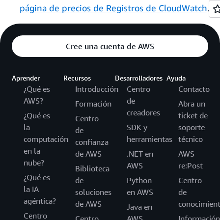
página de precios de Registros de CloudWatch
.
Cree una cuenta de AWS
Aprender
Recursos
Desarrolladores
Ayuda
¿Qué es
Introducción
Centro
Contacto
AWS?
de
Formación
Abra un
creadores
¿Qué es
ticket de
Centro
la
SDK y
soporte
de
computación
herramientas
técnico
confianza
en la
de AWS
.NET en
AWS
nube?
AWS
re:Post
Biblioteca
¿Qué es
de
Python
Centro
la IA
soluciones
en AWS
de
agéntica?
de AWS
conocimien
Java en
Centro
Centro
AWS
Información