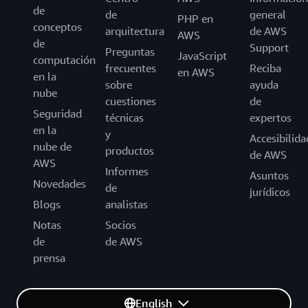
de
de
general
PHP en
conceptos
arquitectura
de AWS
AWS
de
Support
Preguntas
JavaScript
computación
frecuentes
Reciba
en AWS
en la
sobre
ayuda
nube
cuestiones
de
Seguridad
técnicas
expertos
en la
y
Accesibilida
nube de
productos
de AWS
AWS
Informes
Asuntos
Novedades
de
jurídicos
Blogs
analistas
Notas
Socios
de
de AWS
prensa
English