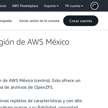
enos
AWS Marketplace
Soporte
Mi cuenta
Crear cuenta
úsqueda
Iniciar sesión en la consola
egión de AWS México
n de AWS México (centro). Esto ofrece un
ma de archivos de OpenZFS.
ivos repletos de características y con alto
bajo gracias a su fiabilidad, seguridad,