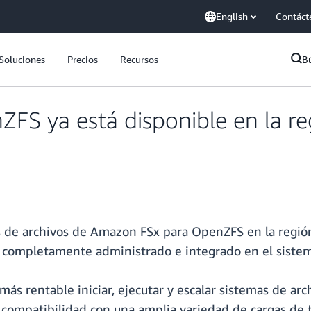
English
Contáct
Soluciones
Precios
Recursos
B
FS ya está disponible en la r
s de archivos de Amazon FSx para OpenZFS en la regió
completamente administrado e integrado en el siste
s rentable iniciar, ejecutar y escalar sistemas de arch
ompatibilidad con una amplia variedad de cargas de tra