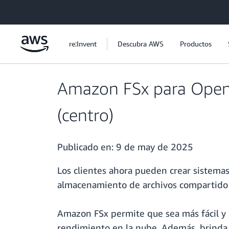
Saltar al contenido principal
re:Invent
Descubra AWS
Productos
Amazon FSx para OpenZ
(centro)
Publicado en:
9 de may de 2025
Los clientes ahora pueden crear sistema
almacenamiento de archivos compartido 
Amazon FSx permite que sea más fácil y má
rendimiento en la nube. Además, brinda c