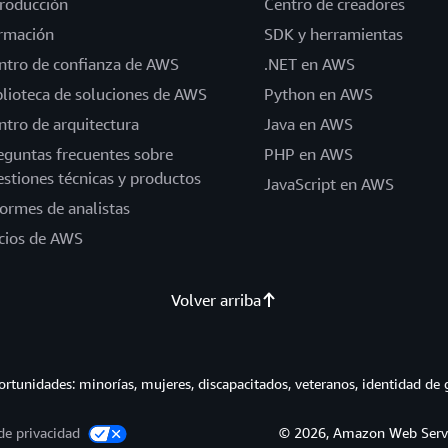
troducción
Centro de creadores
rmación
SDK y herramientas
ntro de confianza de AWS
.NET en AWS
blioteca de soluciones de AWS
Python en AWS
ntro de arquitectura
Java en AWS
eguntas frecuentes sobre
PHP en AWS
estiones técnicas y productos
JavaScript en AWS
formes de analistas
cios de AWS
Volver arriba
tunidades: minorías, mujeres, discapacitados, veteranos, identidad de 
de privacidad
© 2026, Amazon Web Service