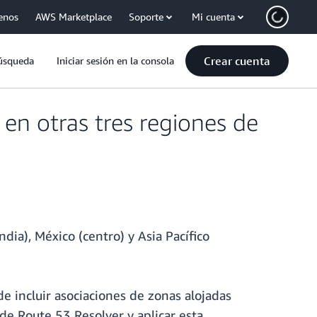
enos
AWS Marketplace
Soporte
Mi cuenta
Crear cuenta
úsqueda
Iniciar sesión en la consola
en otras tres regiones de
ndia), México (centro) y Asia Pacífico
e incluir asociaciones de zonas alojadas
de Route 53 Resolver y aplicar esta