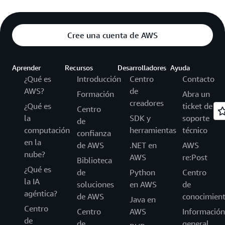
Cree una cuenta de AWS
Aprender
Recursos
Desarrolladores
Ayuda
¿Qué es
Introducción
Centro
Contacto
AWS?
de
Formación
Abra un
creadores
¿Qué es
ticket de
Centro
la
SDK y
soporte
de
computación
herramientas
técnico
confianza
en la
de AWS
.NET en
AWS
nube?
AWS
re:Post
Biblioteca
¿Qué es
de
Python
Centro
la IA
soluciones
en AWS
de
agéntica?
de AWS
conocimien
Java en
Centro
Centro
AWS
Información
de
de
general