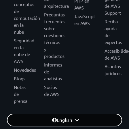
PHP en
conceptos
arquitectura
de AWS
AWS
de
Support
Preguntas
JavaScript
computación
frecuentes
Reciba
en AWS
en la
sobre
ayuda
nube
cuestiones
de
Seguridad
técnicas
expertos
en la
y
Accesibilida
nube de
productos
de AWS
AWS
Informes
Asuntos
Novedades
de
jurídicos
Blogs
analistas
Notas
Socios
de
de AWS
prensa
English