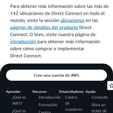
Para obtener más información sobre las más de
142 ubicaciones de Direct Connect en todo el
mundo, visite la sección
ubicaciones
en las
páginas de detalles del producto
Direct
Connect. O bien, visite nuestra página de
introducción
para obtener más información
sobre cómo comprar e implementar
Direct Connect.
Cree una cuenta de AWS
Aprender
Recursos
Desarrolladores
Ayuda
¿Qué es
Introducción
Centro
Contacto
AWS?
de
Formación
Abra un
creadores
¿Qué es
ticket de
Centro