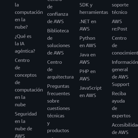
la
SDK y
soporte
de
computación
herramientas
técnico
confianza
en la
de AWS
.NET en
AWS
nube?
AWS
re:Post
Biblioteca
¿Qué es
de
Python
Centro
la IA
soluciones
en AWS
de
agéntica?
de AWS
conocimien
Java en
Centro
Centro
AWS
Información
de
de
general
PHP en
conceptos
arquitectura
de AWS
AWS
de
Support
Preguntas
JavaScript
computación
frecuentes
Reciba
en AWS
en la
sobre
ayuda
nube
cuestiones
de
Seguridad
técnicas
expertos
en la
y
Accesibilida
nube de
productos
de AWS
AWS