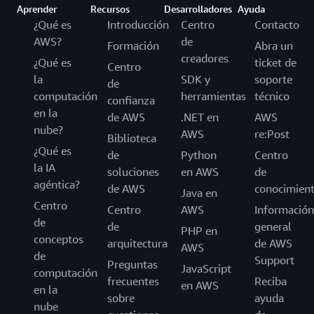
Aprender
Recursos
Desarrolladores
Ayuda
¿Qué es
Introducción
Centro
Contacto
AWS?
de
Formación
Abra un
creadores
¿Qué es
ticket de
Centro
la
SDK y
soporte
de
computación
herramientas
técnico
confianza
en la
de AWS
.NET en
AWS
nube?
AWS
re:Post
Biblioteca
¿Qué es
de
Python
Centro
la IA
soluciones
en AWS
de
agéntica?
de AWS
conocimien
Java en
Centro
Centro
AWS
Información
de
de
general
PHP en
conceptos
arquitectura
de AWS
AWS
de
Support
Preguntas
JavaScript
computación
frecuentes
Reciba
en AWS
en la
sobre
ayuda
nube