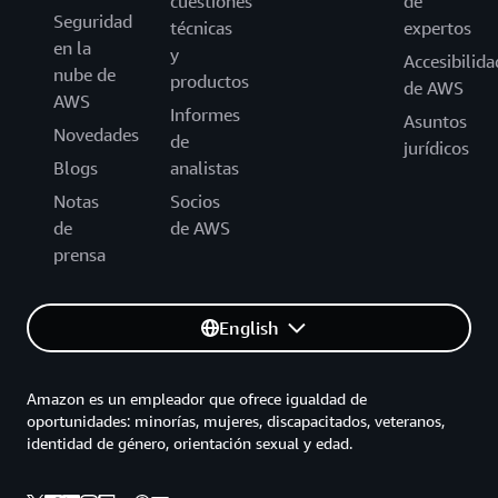
cuestiones
de
Seguridad
técnicas
expertos
en la
y
Accesibilida
nube de
productos
de AWS
AWS
Informes
Asuntos
Novedades
de
jurídicos
Blogs
analistas
Notas
Socios
de
de AWS
prensa
English
Amazon es un empleador que ofrece igualdad de
oportunidades: minorías, mujeres, discapacitados, veteranos,
identidad de género, orientación sexual y edad.