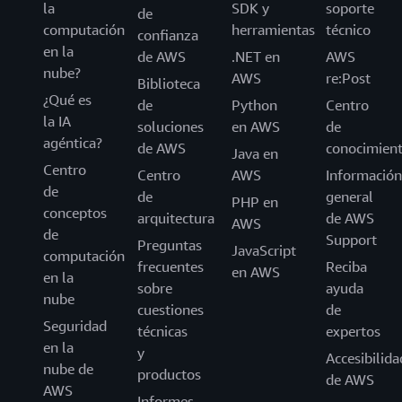
la
SDK y
soporte
de
computación
herramientas
técnico
confianza
en la
de AWS
.NET en
AWS
nube?
AWS
re:Post
Biblioteca
¿Qué es
de
Python
Centro
la IA
soluciones
en AWS
de
agéntica?
de AWS
conocimien
Java en
Centro
Centro
AWS
Información
de
de
general
PHP en
conceptos
arquitectura
de AWS
AWS
de
Support
Preguntas
JavaScript
computación
frecuentes
Reciba
en AWS
en la
sobre
ayuda
nube
cuestiones
de
Seguridad
técnicas
expertos
en la
y
Accesibilida
nube de
productos
de AWS
AWS
Informes