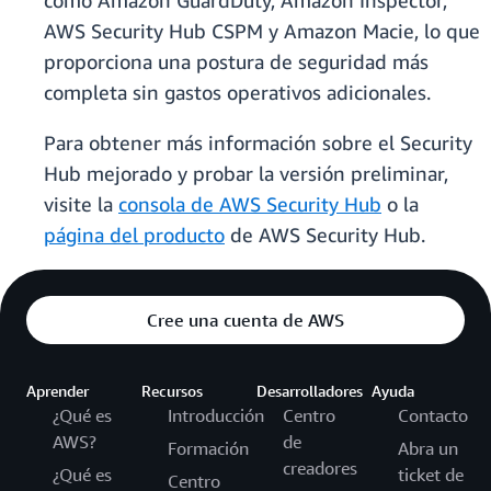
como Amazon GuardDuty, Amazon Inspector,
AWS Security Hub CSPM y Amazon Macie, lo que
proporciona una postura de seguridad más
completa sin gastos operativos adicionales.
Para obtener más información sobre el Security
Hub mejorado y probar la versión preliminar,
visite la
consola de AWS Security Hub
o la
página del producto
de AWS Security Hub.
Cree una cuenta de AWS
Aprender
Recursos
Desarrolladores
Ayuda
¿Qué es
Introducción
Centro
Contacto
AWS?
de
Formación
Abra un
creadores
¿Qué es
ticket de
Centro