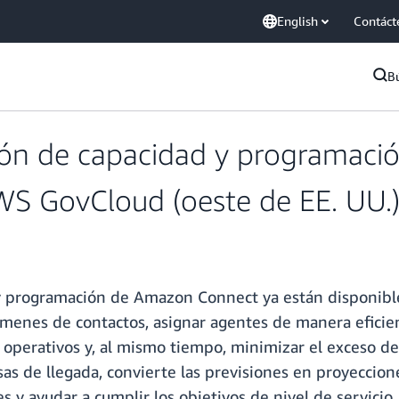
English
Contáct
B
ación de capacidad y programa
WS GovCloud (oeste de EE. UU.
d y programación de Amazon Connect ya están disponibl
olúmenes de contactos, asignar agentes de manera efici
s operativos y, al mismo tiempo, minimizar el exceso d
sas de llegada, convierte las previsiones en proyeccion
 y ayudar a cumplir los objetivos de nivel de servicio, l