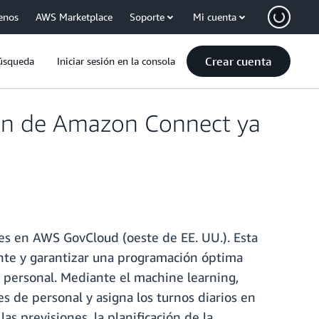
enos
AWS Marketplace
Soporte
Mi cuenta
Crear cuenta
úsqueda
Iniciar sesión en la consola
ción de Amazon Connect ya
)
es en AWS GovCloud (oeste de EE. UU.). Esta
ente y garantizar una programación óptima
e personal. Mediante el machine learning,
es de personal y asigna los turnos diarios en
as previsiones, la planificación de la