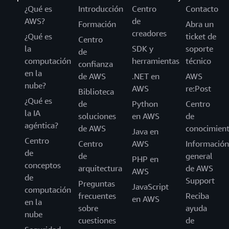
¿Qué es
Introducción
Centro
Contacto
AWS?
de
Formación
Abra un
creadores
¿Qué es
ticket de
Centro
la
SDK y
soporte
de
computación
herramientas
técnico
confianza
en la
de AWS
.NET en
AWS
nube?
AWS
re:Post
Biblioteca
¿Qué es
de
Python
Centro
la IA
soluciones
en AWS
de
agéntica?
de AWS
conocimien
Java en
Centro
Centro
AWS
Información
de
de
general
PHP en
conceptos
arquitectura
de AWS
AWS
de
Support
Preguntas
JavaScript
computación
frecuentes
Reciba
en AWS
en la
sobre
ayuda
nube
cuestiones
de