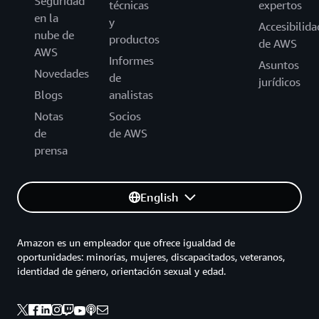
Seguridad
técnicas
expertos
en la
y
Accesibilida
nube de
productos
de AWS
AWS
Informes
Asuntos
Novedades
de
jurídicos
Blogs
analistas
Notas
Socios
de
de AWS
prensa
English
Amazon es un empleador que ofrece igualdad de
oportunidades: minorías, mujeres, discapacitados, veteranos,
identidad de género, orientación sexual y edad.