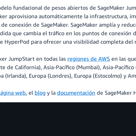
odelo fundacional de pesos abiertos de SageMaker Ju
r aprovisiona automáticamente la infraestructura, imp
o de conexión de SageMaker. SageMaker amplía y reduc
da que cambia el tráfico en los puntos de conexión d
de HyperPod para ofrecer una visibilidad completa del
er JumpStart en todas las
regiones de AWS
en las que
te de California), Asia-Pacífico (Mumbai), Asia-Pacífico 
opa (Irlanda), Europa (Londres), Europa (Estocolmo) y Am
ágina web
, el
blog
y la
documentación
de SageMaker 