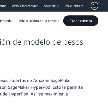
enos
AWS Marketplace
Soporte
Mi cuenta
Crear cuenta
úsqueda
Iniciar sesión en la consola
ión de modelo de pesos
esos abiertos de Amazon SageMaker
zon SageMaker HyperPod. Esto le permite
 de HyperPod. Así, se maximiza la