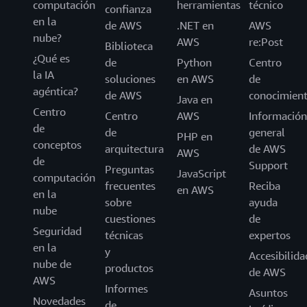
computación
herramientas
técnico
confianza
en la
de AWS
.NET en
AWS
nube?
AWS
re:Post
Biblioteca
¿Qué es
de
Python
Centro
la IA
soluciones
en AWS
de
agéntica?
de AWS
conocimien
Java en
Centro
Centro
AWS
Información
de
de
general
PHP en
conceptos
arquitectura
de AWS
AWS
de
Support
Preguntas
JavaScript
computación
frecuentes
Reciba
en AWS
en la
sobre
ayuda
nube
cuestiones
de
Seguridad
técnicas
expertos
en la
y
Accesibilida
nube de
productos
de AWS
AWS
Informes
Asuntos
Novedades
de