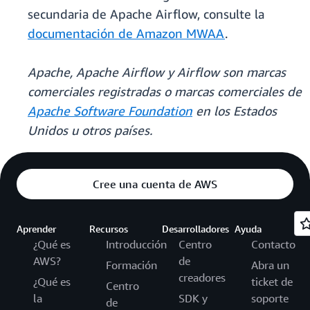
secundaria de Apache Airflow, consulte la
documentación de Amazon MWAA
.
Apache, Apache Airflow y Airflow son marcas
comerciales registradas o marcas comerciales de
Apache Software Foundation
en los Estados
Unidos u otros países.
Cree una cuenta de AWS
Aprender
Recursos
Desarrolladores
Ayuda
¿Qué es
Introducción
Centro
Contacto
AWS?
de
Formación
Abra un
creadores
¿Qué es
ticket de
Centro
la
SDK y
soporte
de