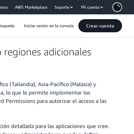
enos
AWS Marketplace
Soporte
Mi cuenta
Crear cuenta
úsqueda
Iniciar sesión en la consola
 regiones adicionales
co (Tailandia), Asia-Pacífico (Malasia) y
rea, lo que le permite implementar los
d Permissions para autorizar el acceso a las
ión detallada para las aplicaciones que cree.