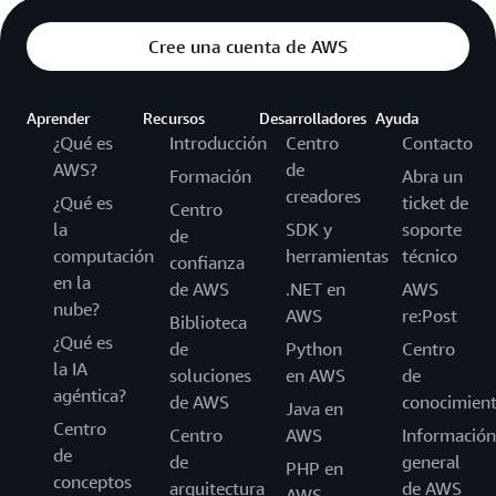
Cree una cuenta de AWS
Aprender
Recursos
Desarrolladores
Ayuda
¿Qué es
Introducción
Centro
Contacto
AWS?
de
Formación
Abra un
creadores
¿Qué es
ticket de
Centro
la
SDK y
soporte
de
computación
herramientas
técnico
confianza
en la
de AWS
.NET en
AWS
nube?
AWS
re:Post
Biblioteca
¿Qué es
de
Python
Centro
la IA
soluciones
en AWS
de
agéntica?
de AWS
conocimien
Java en
Centro
Centro
AWS
Información
de
de
general
PHP en
conceptos
arquitectura
de AWS
AWS