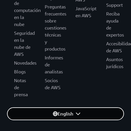
de
Support
Preguntas
JavaScript
computación
frecuentes
Reciba
en AWS
en la
sobre
ayuda
nube
cuestiones
de
Seguridad
técnicas
expertos
en la
y
Accesibilida
nube de
productos
de AWS
AWS
Informes
Asuntos
Novedades
de
jurídicos
Blogs
analistas
Notas
Socios
de
de AWS
prensa
English