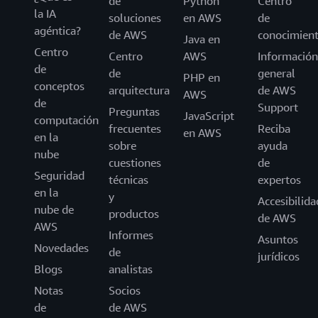
de
Python
Centro
la IA
soluciones
en AWS
de
agéntica?
de AWS
conocimien
Java en
Centro
Centro
AWS
Información
de
de
general
PHP en
conceptos
arquitectura
de AWS
AWS
de
Support
Preguntas
JavaScript
computación
frecuentes
Reciba
en AWS
en la
sobre
ayuda
nube
cuestiones
de
Seguridad
técnicas
expertos
en la
y
Accesibilida
nube de
productos
de AWS
AWS
Informes
Asuntos
Novedades
de
jurídicos
Blogs
analistas
Notas
Socios
de
de AWS