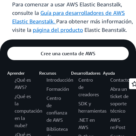
Para comenzar a usar AWS Elastic Beanstalk,
consulte la
Guía para desarrolladores de AWS
Elastic Beanstalk.
Para obtener más información,
visite la
página del producto
Elastic Beanstalk.
Cree una cuenta de AWS
Aprender
Recursos
Desarrolladores
Ayuda
¿Qué es
Introducción
Centro
Contacto
AWS?
de
Formación
Abra un
creadores
¿Qué es
ticket de
Centro
la
SDK y
soporte
de
computación
herramientas
técnico
confianza
en la
de AWS
.NET en
AWS
nube?
AWS
re:Post
Biblioteca
¿Qué es