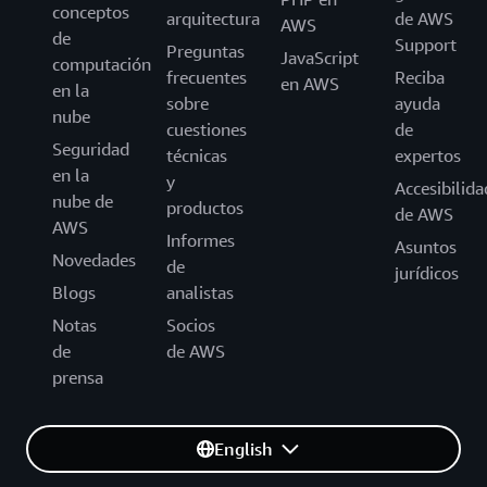
conceptos
arquitectura
de AWS
AWS
de
Support
Preguntas
JavaScript
computación
frecuentes
Reciba
en AWS
en la
sobre
ayuda
nube
cuestiones
de
Seguridad
técnicas
expertos
en la
y
Accesibilida
nube de
productos
de AWS
AWS
Informes
Asuntos
Novedades
de
jurídicos
Blogs
analistas
Notas
Socios
de
de AWS
prensa
English