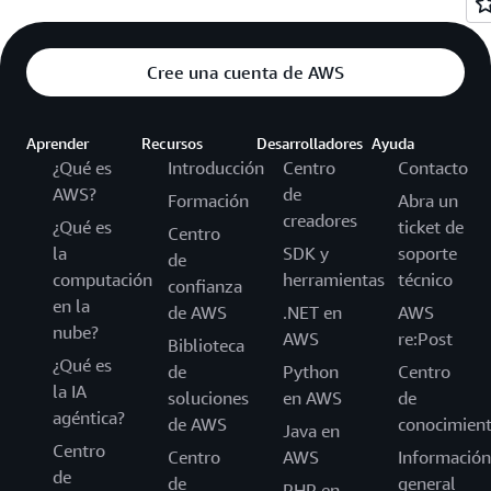
Cree una cuenta de AWS
Aprender
Recursos
Desarrolladores
Ayuda
¿Qué es
Introducción
Centro
Contacto
AWS?
de
Formación
Abra un
creadores
¿Qué es
ticket de
Centro
la
SDK y
soporte
de
computación
herramientas
técnico
confianza
en la
de AWS
.NET en
AWS
nube?
AWS
re:Post
Biblioteca
¿Qué es
de
Python
Centro
la IA
soluciones
en AWS
de
agéntica?
de AWS
conocimien
Java en
Centro
Centro
AWS
Información
de
de
general
PHP en